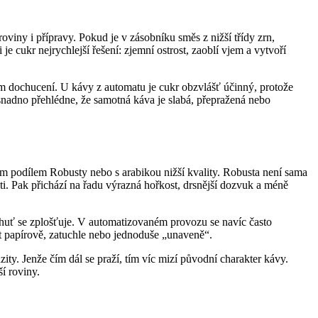
viny i přípravy. Pokud je v zásobníku směs z nižší třídy zrn,
e cukr nejrychlejší řešení: zjemní ostrost, zaoblí vjem a vytvoří
ém dochucení. U kávy z automatu je cukr obzvlášť účinný, protože
snadno přehlédne, že samotná káva je slabá, přepražená nebo
ím podílem Robusty nebo s arabikou nižší kvality. Robusta není sama
ti. Pak přichází na řadu výrazná hořkost, drsnější dozvuk a méně
 chuť se zplošťuje. V automatizovaném provozu se navíc často
bit papírově, zatuchle nebo jednoduše „unaveně“.
ity. Jenže čím dál se praží, tím víc mizí původní charakter kávy.
í roviny.