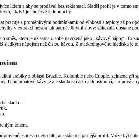
jvíce lidem a aby se prodával bez reklamací. Sladší profil je v tomto 
tivní, i když je chuťově jednoduchý.
at pracuje s proměnlivými podmínkami: od vlhkosti a teploty až po opo
ylky v extrakci nejsou tak patrné. Jinými slovy: zákazník dostane pod
le o směs, která je už sama o sobě navržená jako „kávový nápoj“. To zn
 sladkým nápojem než čistou kávou. Z marketingového hlediska je to s
rovinu
itní arabiky z oblasti Brazílie, Kolumbie nebo Etiopie, zejména při sp
tóny. U automatové kávy je ale sladkost často jednostranná, sirupová a
ochá sladkost.
vuk.
vo.
tuchlým tónem.
ipravené espresso nebo filtr, ale stále má jasnější profil. Může být č