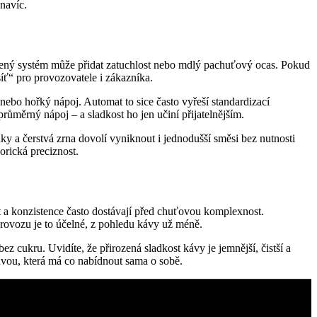
navíc.
nesený systém může přidat zatuchlost nebo mdlý pachuťový ocas. Pokud
síť“ pro provozovatele i zákazníka.
nebo hořký nápoj. Automat to sice často vyřeší standardizací
růměrný nápoj – a sladkost ho jen učiní přijatelnějším.
y a čerstvá zrna dovolí vyniknout i jednodušší směsi bez nutnosti
orická preciznost.
t a konzistence často dostávají před chuťovou komplexnost.
provozu je to účelné, z pohledu kávy už méně.
 cukru. Uvidíte, že přirozená sladkost kávy je jemnější, čistší a
kávou, která má co nabídnout sama o sobě.