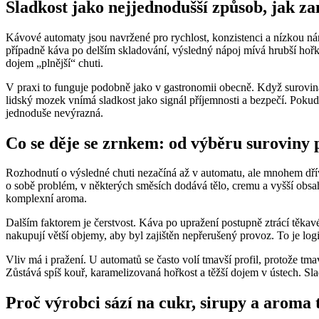
Sladkost jako nejjednodušší způsob, jak z
Kávové automaty jsou navržené pro rychlost, konzistenci a nízkou nár
případně káva po delším skladování, výsledný nápoj mívá hrubší hořkost
dojem „plnější“ chuti.
V praxi to funguje podobně jako v gastronomii obecně. Když surovina
lidský mozek vnímá sladkost jako signál příjemnosti a bezpečí. Poku
jednoduše nevýrazná.
Co se děje se zrnkem: od výběru suroviny 
Rozhodnutí o výsledné chuti nezačíná až v automatu, ale mnohem dřív
o sobě problém, v některých směsích dodává tělo, cremu a vyšší obsah 
komplexní aroma.
Dalším faktorem je čerstvost. Káva po upražení postupně ztrácí těka
nakupují větší objemy, aby byl zajištěn nepřerušený provoz. To je log
Vliv má i pražení. U automatů se často volí tmavší profil, protože tma
Zůstává spíš kouř, karamelizovaná hořkost a těžší dojem v ústech. Sla
Proč výrobci sází na cukr, sirupy a aroma 