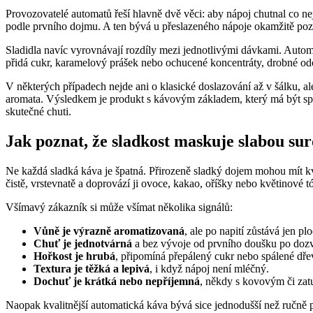
Provozovatelé automatů řeší hlavně dvě věci: aby nápoj chutnal co ne
podle prvního dojmu. A ten bývá u přeslazeného nápoje okamžitě pozi
Sladidla navíc vyrovnávají rozdíly mezi jednotlivými dávkami. Autom
přidá cukr, karamelový prášek nebo ochucené koncentráty, drobné odch
V některých případech nejde ani o klasické doslazování až v šálku, a
aromata. Výsledkem je produkt s kávovým základem, který má být spíš
skutečné chuti.
Jak poznat, že sladkost maskuje slabou su
Ne každá sladká káva je špatná. Přirozeně sladký dojem mohou mít kval
čistě, vrstevnatě a doprovází ji ovoce, kakao, oříšky nebo květinové 
Všímavý zákazník si může všímat několika signálů:
Vůně je výrazně aromatizovaná
, ale po napití zůstává jen pl
Chuť je jednotvárná
a bez vývoje od prvního doušku po doz
Hořkost je hrubá
, připomíná přepálený cukr nebo spálené dře
Textura je těžká a lepivá
, i když nápoj není mléčný.
Dochuť je krátká nebo nepříjemná
, někdy s kovovým či za
Naopak kvalitnější automatická káva bývá sice jednodušší než ručně př