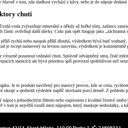
hlavně v tom, zda sladkost vychází z kávy, nebo je do nápoje dodaná 
ktory chuti
ní. Tvrdá voda zvýrazňuje minerální a někdy až hořké tóny, zatímco za
ch částic ovlivňují další dávky. Cukr pak opět funguje jako „záchranná 
 příliš rychlá nebo naopak příliš dlouhá, výsledkem bývá buď vodnatý, 
ud je recept nastavený na levnou surovinu, výsledkem je konzistentně p
 výrazně posunout vnímání chuti. Správně odvápněný stroj, čisté mlýnk
acích stanicích ale bývá prioritou spíš provozní spolehlivost než senz
logiku. Je to produkt navržený pro masový provoz, kde se cena, rychlos
é okraje a sjednotit výsledek napříč stovkami porcí denně. Z pohledu 
nápoj s jednoduchým filtrem nebo espressem z kvalitní čerstvé směsi bez
ě v tom je největší rozdíl mezi nápojem, který maskuje nedostatky, a 
rova 42/14, Staré Město,
110 00 Praha 1, IČ: 24809331