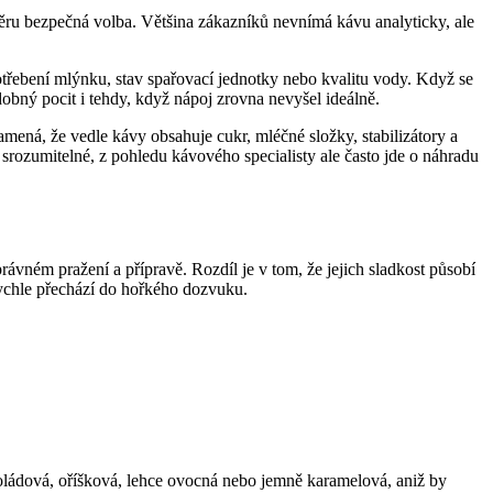
směru bezpečná volba. Většina zákazníků nevnímá kávu analyticky, ale
třebení mlýnku, stav spařovací jednotky nebo kvalitu vody. Když se
obný pocit i tehdy, když nápoj zrovna nevyšel ideálně.
amená, že vedle kávy obsahuje cukr, mléčné složky, stabilizátory a
rozumitelné, z pohledu kávového specialisty ale často jde o náhradu
rávném pražení a přípravě. Rozdíl je v tom, že jejich sladkost působí
 rychle přechází do hořkého dozvuku.
okoládová, oříšková, lehce ovocná nebo jemně karamelová, aniž by