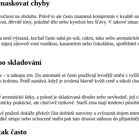
amaskovat chyby
očnost na obsluhu. Právě to ale často znamená kompromis v kvalitě suro
, dřevité tóny, prázdné tělo nebo kyselost bez šťávy. V takové situaci j
 není výrazná, kuchař často sahá po soli, cukru, tuku nebo aromatick
d nápoj zároveň voní vanilkou, karamelem nebo čokoládou, spotřebitel 
po skladování
 – u nákupu zrn. Do automatů se často používají levnější směsi s vyšš
kofeinu. Potíž nastává, když je zvolená hlavně kvůli ceně a nikoli chu
vé aromatické látky, a pokud je skladovaná dlouho nebo nevhodně, její
isticky praktické, ale chuťově rizikové. Starší zrna mají tendenci půso
vé pražení dokáže překrýt část defektů suroviny a zvýraznit dojem intenz
dké sirupy nebo ochucené směsi pak tuto drsnost stáhnou do přijatelnějš
tak často