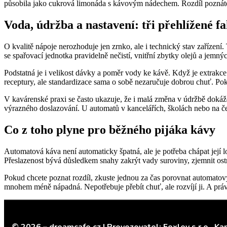
působila jako cukrová limonáda s kávovým nádechem. Rozdíl poznáte 
Voda, údržba a nastavení: tři přehlížené fa
O kvalitě nápoje nerozhoduje jen zrnko, ale i technický stav zaříze
se spařovací jednotka pravidelně nečistí, vnitřní zbytky olejů a jemný
Podstatná je i velikost dávky a poměr vody ke kávě. Když je extrakce
receptury, ale standardizace sama o sobě nezaručuje dobrou chuť. Pok
V kavárenské praxi se často ukazuje, že i malá změna v údržbě dokáže
výrazného doslazování. U automatů v kancelářích, školách nebo na čerp
Co z toho plyne pro běžného pijáka kávy
Automatová káva není automaticky špatná, ale je potřeba chápat její 
Přeslazenost bývá důsledkem snahy zakrýt vady suroviny, zjemnit ostr
Pokud chcete poznat rozdíl, zkuste jednou za čas porovnat automatový 
mnohem méně nápadná. Nepotřebuje přebít chuť, ale rozvíjí ji. A práv
© 2026 – dreamcafe.cz |
Provozovatel: Foxley s.r.o.,
Kap