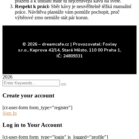
pražení a k snídani máte tu nejčerstvější kávu na světě.
Respekt k práci:
Sběr kávy je neuvěřitelně těžká manuální
práce. Návštěva plantáže vám pomůže pochopit, proč
výběrové zrno nemůže stát pár korun.
© 2026 – dreamcafe.cz |
Provozovatel: Foxley
s.r.o.,
Kaprova 42/14, Staré Město,
110 00 Praha 1,
IČ: 24809331
2026
Create your account
[ct-user-form form_type="register"]
Sign In
Log in to Your Account
[ct-user-form form_type="login" is_logged="profile"]