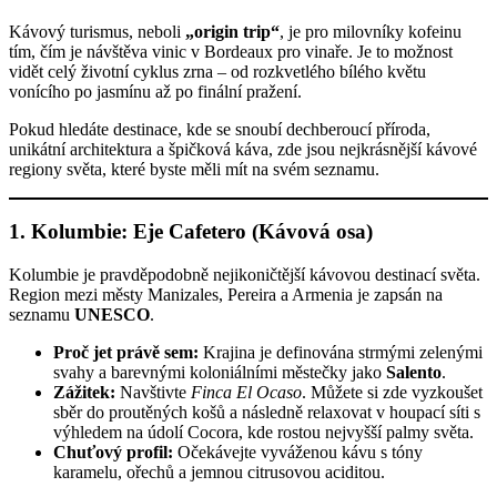
Kávový turismus, neboli
„origin trip“
, je pro milovníky kofeinu
tím, čím je návštěva vinic v Bordeaux pro vinaře. Je to možnost
vidět celý životní cyklus zrna – od rozkvetlého bílého květu
vonícího po jasmínu až po finální pražení.
Pokud hledáte destinace, kde se snoubí dechberoucí příroda,
unikátní architektura a špičková káva, zde jsou nejkrásnější kávové
regiony světa, které byste měli mít na svém seznamu.
1. Kolumbie: Eje Cafetero (Kávová osa)
Kolumbie je pravděpodobně nejikoničtější kávovou destinací světa.
Region mezi městy Manizales, Pereira a Armenia je zapsán na
seznamu
UNESCO
.
Proč jet právě sem:
Krajina je definována strmými zelenými
svahy a barevnými koloniálními městečky jako
Salento
.
Zážitek:
Navštivte
Finca El Ocaso
. Můžete si zde vyzkoušet
sběr do proutěných košů a následně relaxovat v houpací síti s
výhledem na údolí Cocora, kde rostou nejvyšší palmy světa.
Chuťový profil:
Očekávejte vyváženou kávu s tóny
karamelu, ořechů a jemnou citrusovou aciditou.