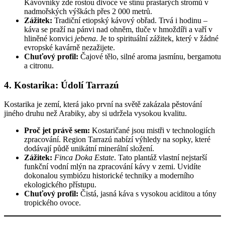
Kávovníky zde rostou divoce ve stínu prastarých stromů v
nadmořských výškách přes 2 000 metrů.
Zážitek:
Tradiční etiopský kávový obřad. Trvá i hodinu –
káva se praží na pánvi nad ohněm, tluče v hmoždíři a vaří v
hliněné konvici
jebena
. Je to spirituální zážitek, který v žádné
evropské kavárně nezažijete.
Chuťový profil:
Čajové tělo, silné aroma jasmínu, bergamotu
a citronu.
4. Kostarika: Údolí Tarrazú
Kostarika je zemí, která jako první na světě zakázala pěstování
jiného druhu než Arabiky, aby si udržela vysokou kvalitu.
Proč jet právě sem:
Kostaričané jsou mistři v technologiích
zpracování. Region Tarrazú nabízí výhledy na sopky, které
dodávají půdě unikátní minerální složení.
Zážitek:
Finca Doka Estate
. Tato plantáž vlastní nejstarší
funkční vodní mlýn na zpracování kávy v zemi. Uvidíte
dokonalou symbiózu historické techniky a moderního
ekologického přístupu.
Chuťový profil:
Čistá, jasná káva s vysokou aciditou a tóny
tropického ovoce.