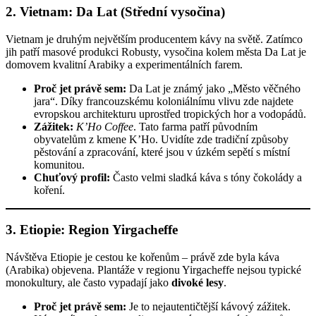
2. Vietnam: Da Lat (Střední vysočina)
Vietnam je druhým největším producentem kávy na světě. Zatímco
jih patří masové produkci Robusty, vysočina kolem města Da Lat je
domovem kvalitní Arabiky a experimentálních farem.
Proč jet právě sem:
Da Lat je známý jako „Město věčného
jara“. Díky francouzskému koloniálnímu vlivu zde najdete
evropskou architekturu uprostřed tropických hor a vodopádů.
Zážitek:
K’Ho Coffee
. Tato farma patří původním
obyvatelům z kmene K’Ho. Uvidíte zde tradiční způsoby
pěstování a zpracování, které jsou v úzkém sepětí s místní
komunitou.
Chuťový profil:
Často velmi sladká káva s tóny čokolády a
koření.
3. Etiopie: Region Yirgacheffe
Návštěva Etiopie je cestou ke kořenům – právě zde byla káva
(Arabika) objevena. Plantáže v regionu Yirgacheffe nejsou typické
monokultury, ale často vypadají jako
divoké lesy
.
Proč jet právě sem:
Je to nejautentičtější kávový zážitek.