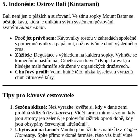
5. Indonésie: Ostrov Bali (Kintamani)
Bali není jen o plážích a surfování. Ve stínu sopky Mount Batur se
pěstuje káva, která je unikátní svým systémem pěstování
zvaným
Subak Abian
.
Proč jet právě sem:
Kávovníky rostou v zahradách společně
s pomerančovníky a papájami, což ovlivňuje chuť výsledného
zrna.
Zážitek:
Degustace s výhledem na kalderu sopky. Vyhněte se
komerčním pastím na „Cibetkovou kávu“ (Kopi Luwak) a
hledejte malé farmáře sdružené v organických družstvech.
Chuťový profil:
Velmi hutné tělo, nízká kyselost a výrazná
chuť citrusové kůry.
Tipy pro kávové cestovatele
Sezóna sklizně:
Než vyrazíte, ověřte si, kdy v dané zemi
probíhá sklizeň (tzv.
harvest
). Vidět farmu mimo sezónu, kdy
jsou stromy jen zelené, je poloviční zážitek oproti době, kdy
jsou obsypány červenými „třešněmi“.
Ubytování na farmě:
Mnoho plantáží dnes nabízí tzv.
Coffee
Homestay
. Spíte přímo v domě farmáře, ráno vás budí vůně