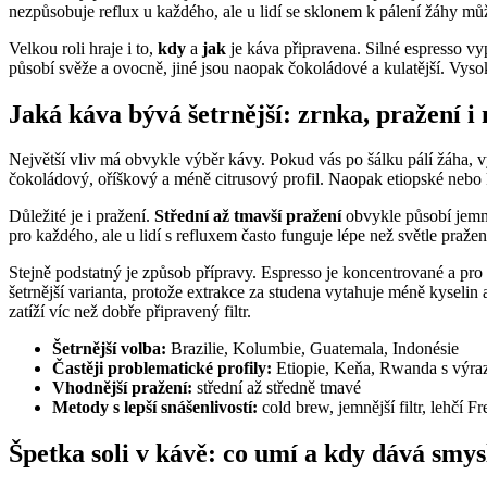
nezpůsobuje reflux u každého, ale u lidí se sklonem k pálení žáhy mů
Velkou roli hraje i to,
kdy
a
jak
je káva připravena. Silné espresso vy
působí svěže a ovocně, jiné jsou naopak čokoládové a kulatější. Vysok
Jaká káva bývá šetrnější: zrnka, pražení 
Největší vliv má obvykle výběr kávy. Pokud vás po šálku pálí žáha, vy
čokoládový, oříškový a méně citrusový profil. Naopak etiopské nebo k
Důležité je i pražení.
Střední až tmavší pražení
obvykle působí jemněj
pro každého, ale u lidí s refluxem často funguje lépe než světle praže
Stejně podstatný je způsob přípravy. Espresso je koncentrované a pro
šetrnější varianta, protože extrakce za studena vytahuje méně kyselin
zatíží víc než dobře připravený filtr.
Šetrnější volba:
Brazilie, Kolumbie, Guatemala, Indonésie
Častěji problematické profily:
Etiopie, Keňa, Rwanda s výra
Vhodnější pražení:
střední až středně tmavé
Metody s lepší snášenlivostí:
cold brew, jemnější filtr, lehčí F
Špetka soli v kávě: co umí a kdy dává smys