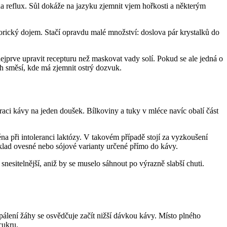
 na reflux. Sůl dokáže na jazyku zjemnit vjem hořkosti a některým
orický dojem. Stačí opravdu malé množství: doslova pár krystalků do
ejprve upravit recepturu než maskovat vady solí. Pokud se ale jedná o
ch směsí, kde má zjemnit ostrý dozvuk.
aci kávy na jeden doušek. Bílkoviny a tuky v mléce navíc obalí část
ména při intoleranci laktózy. V takovém případě stojí za vyzkoušení
íklad ovesné nebo sójové varianty určené přímo do kávy.
snesitelnější, aniž by se muselo sáhnout po výrazně slabší chuti.
pálení žáhy se osvědčuje začít nižší dávkou kávy. Místo plného
cukru.