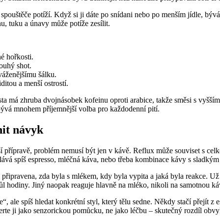
 spouštěče potíží. Když si ji dáte po snídani nebo po menším jídle, býv
u, tuku a únavy může potíže zesílit.
é hořkosti.
ouhý shot.
áženějšímu šálku.
ditou a menší ostrostí.
usta má zhruba dvojnásobek kofeinu oproti arabice, takže směsi s vyšší
 bývá mnohem příjemnější volba pro každodenní pití.
nit návyk
 přípravě, problém nemusí být jen v kávě. Reflux může souviset s celko
lává spíš espresso, mléčná káva, nebo třeba kombinace kávy s sladkým
la připravena, zda byla s mlékem, kdy byla vypita a jaká byla reakce. 
m půl hodiny. Jiný naopak reaguje hlavně na mléko, nikoli na samotnou ká
, ale spíš hledat konkrétní styl, který tělu sedne. Někdy stačí přejít z 
rte ji jako senzorickou pomůcku, ne jako léčbu – skutečný rozdíl obvyk