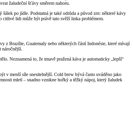
návrat žaludeční šťávy směrem nahoru.
 šálek po jídle. Podstatná je také odrůda a původ zrn: některé kávy
 citlivé lidi může být právě tato svěží linka problémem.
vy z Brazílie, Guatemaly nebo některých částí Indonésie, které mívají
 náročnější.
í tělo. Neznamená to, že tmavě pražená káva je automaticky „lepší“
ýt v menší síle snesitelnější. Cold brew bývá často uváděno jako
emnosti mletí – snadno vznikne hořký a těžký nápoj, který žaludek