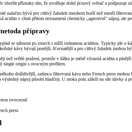
že zhoršit příznaky tím, že uvolňuje dolní jícnový svěrač a podporuje 
pité nalačno bývá pro citlivý žaludek mnohem horší než menší filtrovaný
á acidita v chuti přitom neznamená chemicky „agresivní“ nápoj, ale pro
i metoda přípravy
platí se sáhnout po zrnech s nižší vnímanou aciditou. Typicky jde o ká
eňské kávy bývají jasnější, šťavnatější a pro citlivý žaludek mohou být
i než světlé pražení, protože v šálku je méně výrazná acidita a plnějš
ný single origin s ovocným profilem.
 někoho dráždivější, zatímco filtrovaná káva nebo French press mohou b
 a výsledný nápoj působí hladčeji. U moka potu záleží na síle dávky a j
znou ovocností
rench press
l