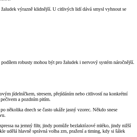
á žaludek výrazně klidnější. U citlivých lidí dává smysl vyhnout se
m podílem robusty mohou být pro žaludek i nervový systém náročnější.
vým jídelníčkem, stresem, přejídáním nebo citlivostí na konkrétní
 pečivem a pozdním pitím.
Už po několika dnech se často ukáže jasný vzorec. Někdo snese
vu.
espressa na jemný filtr, jindy pomůže bezlaktózové mléko, jindy nižší
le udělá hlavně správná volba zrn, pražení a timing, kdy si šálek