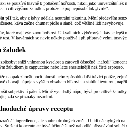
axi se používá hlavně k potlačení hořkosti, nikoli jako univerzální lék
t i citlivějšímu žaludku, protože nápoj nepůsobí tak „tvrdě“.
slu pH
tak, aby z kávy udělala neutrální tekutinu. Mění především senz
enete, káva začne chutnat ploše a slaně, což většině lidí nevyhovuje.
áv, které mají výraznou hořkost. U kvalitních výběrových káv je lepší n
ný test. V kavárnách se navíc někdy používá i při přípravě velmi tmavý
na žaludek
působy: sníží vnímanou kyselost a zároveň částečně „naředí“ koncentr
m žaludkem je cappuccino nebo latte snesitelnější než čisté espresso.
ůže naopak zhoršit pocit plnosti nebo způsobit další trávicí potíže, zej
kávě chovají nápoje s vyšším obsahem bílkovin a stabilní texturou, např
ršit subjektivní pálení. Mírně vychladlý nápoj bývá pro citlivé žaludky 
jte, zda se příznaky nezmírní.
jednoduché úpravy receptu
zázračná“ ingredience, ale souhra drobných změn. U lidí náchylných na 
ody. Snížení koncentrace bývá účinnější než nahodilé přisypávání soli či 