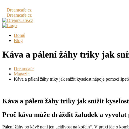
Dreamcafe.cz
Dreamcafe.cz
Domů
Blog
Káva a pálení žáhy triky jak sní
Dreamcafe
Magazín
Káva a pálení žáhy triky jak snížit kyselost nápoje pomocí špet
Káva a pálení žáhy triky jak snížit kyselo
Proč káva může dráždit žaludek a vyvolat 
Pálení žáhy po kávě není jen „citlivost na kofein“. V praxi jde o kom