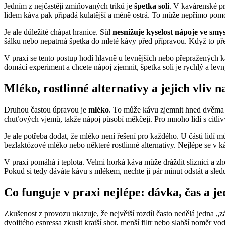
Jedním z nejčastěji zmiňovaných triků je
špetka soli
. V kavárenské pr
lidem káva pak připadá kulatější a méně ostrá. To může nepřímo pomoc
Je ale důležité chápat hranice. Sůl
nesnižuje kyselost nápoje ve smy
šálku nebo nepatrná špetka do mleté kávy před přípravou. Když to přež
V praxi se tento postup hodí hlavně u levnějších nebo přepražených k
domácí experiment a chcete nápoj zjemnit, špetka soli je rychlý a lev
Mléko, rostlinné alternativy a jejich vliv 
Druhou častou úpravou je
mléko
. To může kávu zjemnit hned dvěma z
chuťových vjemů, takže nápoj působí měkčeji. Pro mnoho lidí s citlivý
Je ale potřeba dodat, že mléko není řešení pro každého. U části lidí m
bezlaktózové mléko nebo některé rostlinné alternativy. Nejlépe se v 
V praxi pomáhá i teplota. Velmi horká káva může dráždit sliznici a zho
Pokud si tedy dáváte kávu s mlékem, nechte ji pár minut odstát a sledu
Co funguje v praxi nejlépe: dávka, čas a 
Zkušenost z provozu ukazuje, že největší rozdíl často nedělá jedna „
dvojitého espressa zkusit kratší shot, menší filtr nebo slabší poměr v