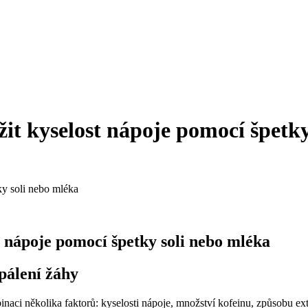
žit kyselost nápoje pomocí špetk
ky soli nebo mléka
st nápoje pomocí špetky soli nebo mléka
pálení žáhy
binaci několika faktorů: kyselosti nápoje, množství kofeinu, způsobu e