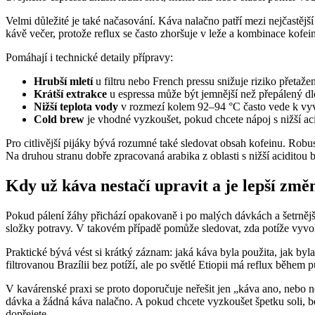
Velmi důležité je také načasování. Káva nalačno patří mezi nejčastější
kávě večer, protože reflux se často zhoršuje v leže a kombinace kofein
Pomáhají i technické detaily přípravy:
Hrubší mletí
u filtru nebo French pressu snižuje riziko přetažen
Krátší extrakce
u espressa může být jemnější než přepálený dl
Nižší teplota vody
v rozmezí kolem 92–94 °C často vede k vyv
Cold brew
je vhodné vyzkoušet, pokud chcete nápoj s nižší aci
Pro citlivější pijáky bývá rozumné také sledovat obsah kofeinu. Rob
Na druhou stranu dobře zpracovaná arabika z oblasti s nižší aciditou
Kdy už káva nestačí upravit a je lepší změ
Pokud pálení žáhy přichází opakovaně i po malých dávkách a šetrnější
složky potravy. V takovém případě pomůže sledovat, zda potíže vyvo
Praktické bývá vést si krátký záznam: jaká káva byla použita, jak by
filtrovanou Brazílii bez potíží, ale po světlé Etiopii má reflux běhe
V kavárenské praxi se proto doporučuje neřešit jen „káva ano, nebo ne“
dávka a žádná káva nalačno. A pokud chcete vyzkoušet špetku soli, be
dopřejete.