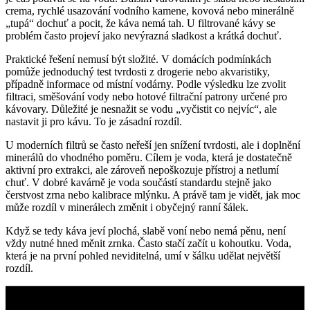
crema, rychlé usazování vodního kamene, kovová nebo minerálně
„tupá“ dochuť a pocit, že káva nemá tah. U filtrované kávy se
problém často projeví jako nevýrazná sladkost a krátká dochuť.
Praktické řešení nemusí být složité. V domácích podmínkách
pomůže jednoduchý test tvrdosti z drogerie nebo akvaristiky,
případně informace od místní vodárny. Podle výsledku lze zvolit
filtraci, směšování vody nebo hotové filtrační patrony určené pro
kávovary. Důležité je nesnažit se vodu „vyčistit co nejvíc“, ale
nastavit ji pro kávu. To je zásadní rozdíl.
U moderních filtrů se často neřeší jen snížení tvrdosti, ale i doplnění
minerálů do vhodného poměru. Cílem je voda, která je dostatečně
aktivní pro extrakci, ale zároveň nepoškozuje přístroj a netlumí
chuť. V dobré kavárně je voda součástí standardu stejně jako
čerstvost zrna nebo kalibrace mlýnku. A právě tam je vidět, jak moc
může rozdíl v minerálech změnit i obyčejný ranní šálek.
Když se tedy káva jeví plochá, slabě voní nebo nemá pěnu, není
vždy nutné hned měnit zrnka. Často stačí začít u kohoutku. Voda,
která je na první pohled neviditelná, umí v šálku udělat největší
rozdíl.