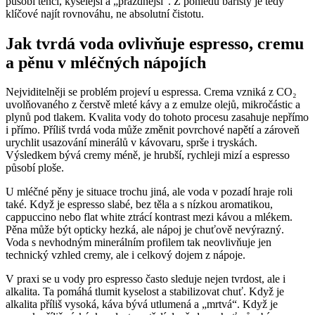
působí tenčí, kyselejší a „prázdnější“. Z pohledu baristy je tedy
klíčové najít rovnováhu, ne absolutní čistotu.
Jak tvrdá voda ovlivňuje espresso, cremu
a pěnu v mléčných nápojích
Nejviditelněji se problém projeví u espressa. Crema vzniká z CO₂
uvolňovaného z čerstvě mleté kávy a z emulze olejů, mikročástic a
plynů pod tlakem. Kvalita vody do tohoto procesu zasahuje nepřímo
i přímo. Příliš tvrdá voda může změnit povrchové napětí a zároveň
urychlit usazování minerálů v kávovaru, sprše i tryskách.
Výsledkem bývá cremy méně, je hrubší, rychleji mizí a espresso
působí ploše.
U mléčné pěny je situace trochu jiná, ale voda v pozadí hraje roli
také. Když je espresso slabé, bez těla a s nízkou aromatikou,
cappuccino nebo flat white ztrácí kontrast mezi kávou a mlékem.
Pěna může být opticky hezká, ale nápoj je chuťově nevýrazný.
Voda s nevhodným minerálním profilem tak neovlivňuje jen
technický vzhled cremy, ale i celkový dojem z nápoje.
V praxi se u vody pro espresso často sleduje nejen tvrdost, ale i
alkalita. Ta pomáhá tlumit kyselost a stabilizovat chuť. Když je
alkalita příliš vysoká, káva bývá utlumená a „mrtvá“. Když je