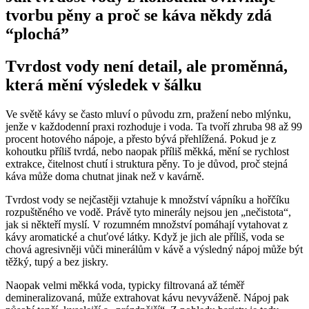
tvorbu pěny a proč se káva někdy zdá
“plochá”
Tvrdost vody není detail, ale proměnná,
která mění výsledek v šálku
Ve světě kávy se často mluví o původu zrn, pražení nebo mlýnku,
jenže v každodenní praxi rozhoduje i voda. Ta tvoří zhruba 98 až 99
procent hotového nápoje, a přesto bývá přehlížená. Pokud je z
kohoutku příliš tvrdá, nebo naopak příliš měkká, mění se rychlost
extrakce, čitelnost chutí i struktura pěny. To je důvod, proč stejná
káva může doma chutnat jinak než v kavárně.
Tvrdost vody se nejčastěji vztahuje k množství vápníku a hořčíku
rozpuštěného ve vodě. Právě tyto minerály nejsou jen „nečistota“,
jak si někteří myslí. V rozumném množství pomáhají vytahovat z
kávy aromatické a chuťové látky. Když je jich ale příliš, voda se
chová agresivněji vůči minerálům v kávě a výsledný nápoj může být
těžký, tupý a bez jiskry.
Naopak velmi měkká voda, typicky filtrovaná až téměř
demineralizovaná, může extrahovat kávu nevyváženě. Nápoj pak