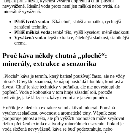
naopak příliš nízká, kyselost vystřelí dopředu a chuť působí
nevyváženě. Ideální voda proto není jen měkká nebo tvrdá, ale
minerálně vyvážená.
Příliš tvrdá voda:
těžká chuť, slabší aromatika, rychlejší
zanášení techniky.
Příliš měkká voda:
tenké tělo, vyšší kyselost, méně sladkosti.
Vyvážená voda:
lepší extrakce, čitelnější sladkost, stabilnější
crema.
Proč káva někdy chutná „plochě“:
minerály, extrakce a senzorika
„Plochá“ káva je termín, který baristé používají často, ale ne vždy
přesně. Obvykle znamená, že nápoj postrádá hloubku, kontrast a
živost. Chuť je sice technicky v pořádku, ale nic nevystoupí do
popředí. Voda z kohoutku v tom hraje zásadní roli, protože
ovlivňuje, jaké látky se z kávy uvolní a v jakém poměru.
Hořčík je z hlediska extrakce velmi aktivní minerál. Pomáhá
vytahovat sladkost, ovocnost a aromatické tóny. Vápník zase
podporuje plnost a tělo, ale při vyšších hodnotách může zvyšovat
riziko přetížení extrakce a tvorby minerálních usazenin. Pokud je
voda složená nevyváženě, káva se buď podextrahuje, nebo