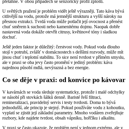
přetáhne. V obou případech se senzorický profil zploští.
U světlých pražení je problém vidět ještě výrazněji. Tato káva bývá
citlivější na vodu, protože má jemnější strukturu a vyšší nároky na
přesnou extrakci. Tvrdá voda může potlačit její ovocnost a přenést
chuť směrem k suchosti nebo kamenitému dojmu. Naopak dobře
nastavená voda dokáže otevřít citrusy, květinové tóny i sladkou
dochuť.
Ještě jeden faktor je důležitý: čerstvost vody. Pokud voda dlouho
stojí v potrubí, zvlášť v domácnostech s delšími rozvody, může mít
jinou chuť i teplotní stabilitu. To sice není tvrdost v přímém smyslu,
ale v praxi se oba jevy často promění v jediný problém: káva
najednou působí mdlá, nevýrazná a bez energie.
Co se děje v praxi: od konvice po kávovar
V kavárnách se voda sleduje systematicky, protože i malé odchylky
se násobí při stovkách šálků denně. Baristé řeší filtraci,
remineralizaci, pravidelný servis i testy tvrdosti. Doma to bývá
jednodušší, ale princip je stejný. Pokud používáte vodu z kohoutku,
vyplatí se zjistit její základní parametry. Mnoho vodáren zveřejňuje
rozbory, kde najdete tvrdost, obsah vápníku, hořčíku i alkalitu.
V praxi se často ukazuje, že problém není v jednom extrému, ale v