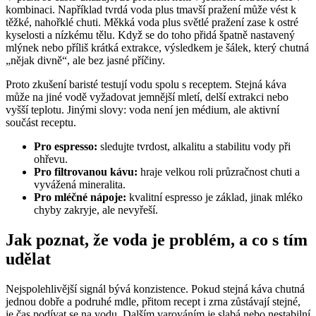
kombinaci. Například tvrdá voda plus tmavší pražení může vést k
těžké, nahořklé chuti. Měkká voda plus světlé pražení zase k ostré
kyselosti a nízkému tělu. Když se do toho přidá špatně nastavený
mlýnek nebo příliš krátká extrakce, výsledkem je šálek, který chutná
„nějak divně“, ale bez jasné příčiny.
Proto zkušení baristé testují vodu spolu s receptem. Stejná káva
může na jiné vodě vyžadovat jemnější mletí, delší extrakci nebo
vyšší teplotu. Jinými slovy: voda není jen médium, ale aktivní
součást receptu.
Pro espresso:
sledujte tvrdost, alkalitu a stabilitu vody při
ohřevu.
Pro filtrovanou kávu:
hraje velkou roli průzračnost chuti a
vyvážená mineralita.
Pro mléčné nápoje:
kvalitní espresso je základ, jinak mléko
chyby zakryje, ale nevyřeší.
Jak poznat, že voda je problém, a co s tím
udělat
Nejspolehlivější signál bývá konzistence. Pokud stejná káva chutná
jednou dobře a podruhé mdle, přitom recept i zrna zůstávají stejné,
je čas podívat se na vodu. Dalším varováním je slabá nebo nestabilní