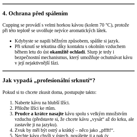
4. Ochrana před spálením
Cupping se provádí s velmi horkou kávou (kolem 70 °C), protože
při této teplotě se uvolňuje nejvíce aromatických látek.
Kdybyste se napili běžným způsobem, spálíte si jazyk.
Při srknutí se tekutina díky kontaktu s okolním vzduchem
během letu do úst
okamžitě ochladí
. Slurp je tedy i
bezpečnostní mechanismus, který umožňuje ochutnávat kávu
v její nejaktivnější fázi.
Jak vypadá „profesionální srknutí“?
Pokud si to chcete zkusit doma, postupujte takto:
Naberte kávu na hlubší lžíci.
Přiložte lžíci ke rtům.
Prudce a krátce nasajte
kávu spolu s velkým množstvím
vzduchu (představte si, že chcete kávu „vysát“ až do krku, ale
zastavíte ji na jazyku).
Zvuk by měl být ostrý a krátký – něco jako „pffft!“.
Nechte kávu chvíli v ústech, poválejte ji a pak (v