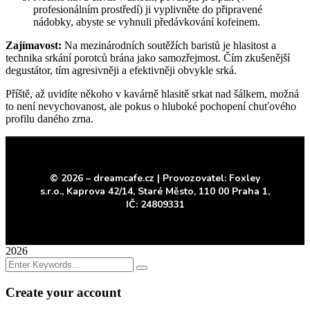
profesionálním prostředí) ji vyplivněte do připravené
nádobky, abyste se vyhnuli předávkování kofeinem.
Zajímavost:
Na mezinárodních soutěžích baristů je hlasitost a
technika srkání porotců brána jako samozřejmost. Čím zkušenější
degustátor, tím agresivněji a efektivněji obvykle srká.
Příště, až uvidíte někoho v kavárně hlasitě srkat nad šálkem, možná
to není nevychovanost, ale pokus o hluboké pochopení chuťového
profilu daného zrna.
© 2026 – dreamcafe.cz |
Provozovatel: Foxley
s.r.o.,
Kaprova 42/14, Staré Město,
110 00 Praha 1,
IČ: 24809331
2026
Create your account