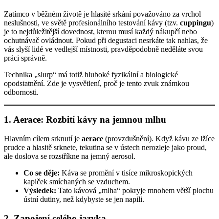
Zatímco v běžném životě je hlasité srkání považováno za vrchol
neslušnosti, ve světě profesionálního testování kávy (tzv.
cuppingu
)
je to nejdůležitější dovednost, kterou musí každý nákupčí nebo
ochutnávač ovládnout. Pokud při degustaci nesrkáte tak nahlas, že
vás slyší lidé ve vedlejší místnosti, pravděpodobně neděláte svou
práci správně.
Technika „slurp“ má totiž hluboké fyzikální a biologické
opodstatnění. Zde je vysvětlení, proč je tento zvuk známkou
odbornosti.
1. Aerace: Rozbití kávy na jemnou mlhu
Hlavním cílem srknutí je
aerace
(provzdušnění). Když kávu ze lžíce
prudce a hlasitě srknete, tekutina se v ústech nerozleje jako proud,
ale doslova se rozstříkne na jemný aerosol.
Co se děje:
Káva se promění v tisíce mikroskopických
kapiček smíchaných se vzduchem.
Výsledek:
Tato kávová „mlha“ pokryje mnohem větší plochu
ústní dutiny, než kdybyste se jen napili.
2. Zapojení celého jazyka