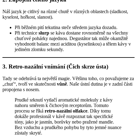
Náš jazyk je citlivý na různé chutě v různých oblastech (sladkost,
kyselost, hořkost, slanost).
Při běžném pití tekutina steče středem jazyka dozadu.
Při technice
slurp
se káva dostane rovnoměrně na všechny
chuťové pohárky najednou. Degustátor tak může okamžitě
vyhodnotit balanc mezi aciditou (kyselinkou) a tělem kávy v
jediném zlomku sekundy.
3. Retro-nazální vnímání (Čich skrze ústa)
Tady se odehrává ta největší magie. Většinu toho, co považujeme za
„chuť“, tvoří ve skutečnosti
vůně
. Naše ústní dutina je v zadní části
propojena s nosem.
Prudké srknutí vytlačí aromatické molekuly z kávy
nahoru směrem k čichovým receptorům. Tomuto
procesu se říká
retro-nazální olfakce
. Díky tomu
dokáže profesionál v kávě rozpoznat tak specifické
tóny, jako je jasmín, borůvky nebo pražené mandle.
Bez vzduchu a prudkého pohybu by tyto jemné nuance
zůstaly skryté.