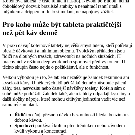
Kofeinová tableta je čistě funkční nástroj. Nevoní po Etiopii, nemá
čokoládový dozvuk brazilské arabiky a nenahradí ranní rituál s
mlýnkem a dripperem. Je to stimulant, ne nápojový zážitek.
Pro koho může být tableta praktičtější
než pět káv denně
V praxi dávají kofeinové tablety největší smysl lidem, kteří potřebují
přesné dávkování a minimum objemu. Typickým příkladem jsou
řidiči na dlouhých trasách, zdravotníci na nočních službách, IT
pracovníci v režimu deep work nebo sportovci před výkonem. U
těchto skupin často nejde o požitkářství, ale o funkčnost.
Velkou výhodou je i to, že tableta nezatěžuje žaludek tekutinou ani
kyselostí kávy. U některých lidí pět šálků denně způsobuje pálení
žáhy, třes, nervozitu nebo častější návštěvy toalety. Kofein sám o
sobě může podráždit žaludek také, ale u tablety odpadají kyseliny a
další složky nápoje, které mohou citlivým jedincům vadit víc než
samotný stimulant.
Řidiči
oceňují přesnou dávku bez nutnosti hledat benzínku s
dobrou kávou.
Sportovci
používají kofein před tréninkem nebo závodem
kvůli výkonu a koncentraci.