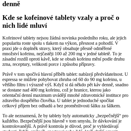
denně
Kde se kofeinové tablety vzaly a proč o
nich lidé mluví
Kofeinové tablety nejsou žádná novinka posledního roku, ale jejich
popularita roste spolu s tlakem na výkon, přesnost a pohodlí. V
praxi jde o doplněk stravy, který obsahuje přesně odměřené
množství kofeinu, nejčastěji 100 až 200 mg v jedné tabletě. To je
zásadní rozdíl oproti kávě, kde se obsah kofeinu mění podle druhu
zrna, receptury, velikosti porce i způsobu přípravy.
Právě v tom spočívá hlavní příběh tablet: nabízejí předvídatelnost. U
espressa se můžete pohybovat zhruba od 60 do 90 mg kofeinu, u
většího filtru i výrazně výš. Když si dá někdo pět káv denně, snadno
se dostane nad 400 mg kofeinu, což je hranice, kterou jako
orientační denní maximum uvádějí mnohé zdravotnické instituce pro
zdravého dospělého člověka. U tablet je jednoduché spočítat
celkový příjem bez odhadů a bez proměnlivosti šálku za šálkem.
To ale neznamená, že by tablety byly automaticky „bezpečnější“ pro
každého. Bezpečnější jsou hlavně v tom smyslu, že dávkování je
kontrolovanější. A právě kontrola je důvod, proč je vyhledávají