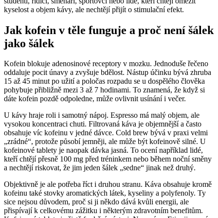
studenti, řidiči, směnaři, sportovci nebo lidé, kteří chtějí omezit
kyselost a objem kávy, ale nechtějí přijít o stimulační efekt.
Jak kofein v těle funguje a proč není šálek
jako šálek
Kofein blokuje adenosinové receptory v mozku. Jednoduše řečeno
oddaluje pocit únavy a zvyšuje bdělost. Nástup účinku bývá zhruba
15 až 45 minut po užití a poločas rozpadu se u dospělého člověka
pohybuje přibližně mezi 3 až 7 hodinami. To znamená, že když si
dáte kofein pozdě odpoledne, může ovlivnit usínání i večer.
U kávy hraje roli i samotný nápoj. Espresso má malý objem, ale
vysokou koncentraci chuti. Filtrovaná káva je objemnější a často
obsahuje víc kofeinu v jedné dávce. Cold brew bývá v praxi velmi
„zrádné“, protože působí jemněji, ale může být kofeinově silné. U
kofeinové tablety je naopak dávka jasná. To ocení například lidé,
kteří chtějí přesně 100 mg před tréninkem nebo během noční směny
a nechtějí riskovat, že jim jeden šálek „sedne“ jinak než druhý.
Objektivně je ale potřeba říct i druhou stranu. Káva obsahuje kromě
kofeinu také stovky aromatických látek, kyseliny a polyfenoly. Ty
sice nejsou důvodem, proč si ji někdo dává kvůli energii, ale
přispívají k celkovému zážitku i některým zdravotním benefitům.