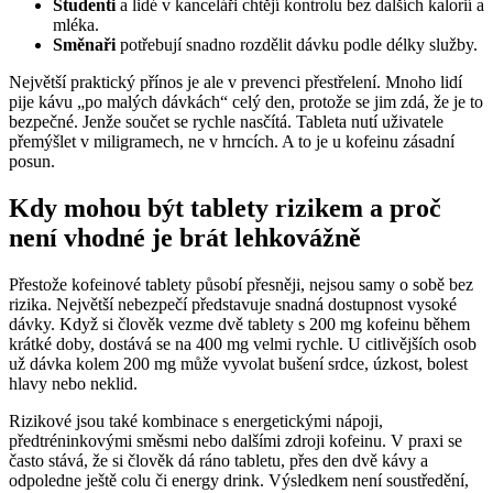
Studenti
a lidé v kanceláři chtějí kontrolu bez dalších kalorií a
mléka.
Směnaři
potřebují snadno rozdělit dávku podle délky služby.
Největší praktický přínos je ale v prevenci přestřelení. Mnoho lidí
pije kávu „po malých dávkách“ celý den, protože se jim zdá, že je to
bezpečné. Jenže součet se rychle nasčítá. Tableta nutí uživatele
přemýšlet v miligramech, ne v hrncích. A to je u kofeinu zásadní
posun.
Kdy mohou být tablety rizikem a proč
není vhodné je brát lehkovážně
Přestože kofeinové tablety působí přesněji, nejsou samy o sobě bez
rizika. Největší nebezpečí představuje snadná dostupnost vysoké
dávky. Když si člověk vezme dvě tablety s 200 mg kofeinu během
krátké doby, dostává se na 400 mg velmi rychle. U citlivějších osob
už dávka kolem 200 mg může vyvolat bušení srdce, úzkost, bolest
hlavy nebo neklid.
Rizikové jsou také kombinace s energetickými nápoji,
předtréninkovými směsmi nebo dalšími zdroji kofeinu. V praxi se
často stává, že si člověk dá ráno tabletu, přes den dvě kávy a
odpoledne ještě colu či energy drink. Výsledkem není soustředění,