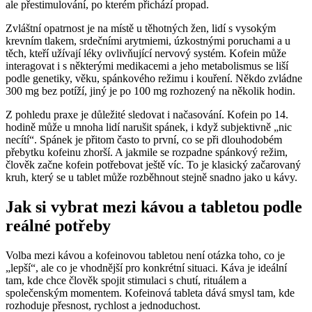
ale přestimulování, po kterém přichází propad.
Zvláštní opatrnost je na místě u těhotných žen, lidí s vysokým
krevním tlakem, srdečními arytmiemi, úzkostnými poruchami a u
těch, kteří užívají léky ovlivňující nervový systém. Kofein může
interagovat i s některými medikacemi a jeho metabolismus se liší
podle genetiky, věku, spánkového režimu i kouření. Někdo zvládne
300 mg bez potíží, jiný je po 100 mg rozhozený na několik hodin.
Z pohledu praxe je důležité sledovat i načasování. Kofein po 14.
hodině může u mnoha lidí narušit spánek, i když subjektivně „nic
necítí“. Spánek je přitom často to první, co se při dlouhodobém
přebytku kofeinu zhorší. A jakmile se rozpadne spánkový režim,
člověk začne kofein potřebovat ještě víc. To je klasický začarovaný
kruh, který se u tablet může rozběhnout stejně snadno jako u kávy.
Jak si vybrat mezi kávou a tabletou podle
reálné potřeby
Volba mezi kávou a kofeinovou tabletou není otázka toho, co je
„lepší“, ale co je vhodnější pro konkrétní situaci. Káva je ideální
tam, kde chce člověk spojit stimulaci s chutí, rituálem a
společenským momentem. Kofeinová tableta dává smysl tam, kde
rozhoduje přesnost, rychlost a jednoduchost.