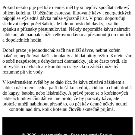
Pokud někdo pije pět káv denně, měl by si nejdřív spočítat celkový
příjem kofeinu. U běžného espressa, filtrované kávy i energetických
nápojů se výsledná dávka může výrazně lišit. V praxi doporučuji
sledovat nejen počet šálků, ale i dobu poslední dávky, kvalitu
spánku a příznaky přestimulování. Někdy nepomůže kávu nahradit
tabletou, ale naopak snížit celkovou dávku a přesunout ji do ranních
a dopoledních hodin.
Dobrá praxe je jednoduchá: začít na nižší dávce, nebrat kofein
nalačno, nepřidávat další stimulanty a hlídat pitný režim. Kofein sám
o sobě nezpůsobuje dehydrataci dramaticky, jak se často tvrdí, ale
při vyšších dávkách a v kombinaci s fyzickou zátěží může být
rozumné pít víc vody.
V kavárenském světě by se dalo říct, že káva zůstává zážitkem a
tableta nástrojem. Jedna patří do šálku s vůní, aciditou a chutí, druhá
do kapsy, batohu nebo lékárničky. A právě proto se o kofeinových
tabletách mluví čím dál víc: ne proto, že by porazily kávu, ale
protože umějí nabídnout přesně to, co pět káv denně někdy neumí
— kontrolu nad tím, kolik kofeinu člověk skutečně přijímá.