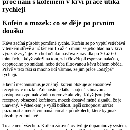
proč nám s kofeinem v krvi práce utíká
rychleji
Kofein a mozek: co se děje po prvním
doušku
Káva začíná působit poměrně rychle. Kofein se po vypití vstřebává
v tenkém střevě a už během 15 až 45 minut se jeho hladina v krvi
výrazně zvyšuje. Vrchol účinku nastává zpravidla po 30 až 60
minutách, i když záleží na tom, zda člověk pil espresso nalačno,
cappuccino po snídani, nebo třeba filtrovanou kávu během oběda.
Právě v této fázi si mnoho lidí všimne, že jim práce „odsýpá“
rychleji.
Hlavní mechanismus je známý: kofein blokuje adenosinové
receptory v mozku. Adenosin je látka spojená s únavou a
postupným zpomalováním nervové aktivity. Když jsou jeho
receptory obsazené kofeinem, mozek dostává méně signálů, že je
unavený. Výsledkem je vyšší bdělost, lepší schopnost udržet
pozornost a menší vnímaná námaha při úkolech, které by jinak
působily zdlouhavě.
To ale není všechno. Kofein zároveň ovlivňuje dopaminový systém,