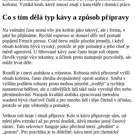
kofeinu. Vzniká kruh, který mnozí znají z kanceláře i domácí práce.
Co s tím dělá typ kávy a způsob přípravy
Na vnímání času nemá vliv jen kofein jako takový, ale i forma, v
jaké ho přijímáme. Rychlé espresso se dostaví dřív než pomalé
popíjení French pressu. Cold brew může působit jemněji, i když
obsah kofeinu bývá vysoký, protože se pije pomaleji a jeho chuť je
méně agresivní. U filtrované kávy zase často hraje roli objem:
člověk vypije více tekutiny, a účinek proto nastupuje pozvolněji, ale
může trvat déle.
Rozdíl je i mezi arabikou a robustou. Robusta mívá přirozeně vyšší
obsah kofeinu, často zhruba dvojnásobný oproti arabice. Směsi s
vyšším podílem robusty proto mohou působit „tvrději“ a rychleji
nastartovat bdělost, ale u citlivějších lidí také snáz vyvolají třes nebo
přestimulování. Naopak kvalitní arabika zpracovaná metodou
washed bývá chuťově čistší a pro mnoho lidí i lépe čitelná v účinku,
protože se pije vědoměji a pomaleji.
Velkou roli hraje i rituál přípravy. Kdo si kávu připravuje sám, od
mletí přes extrakci až po první doušek, dává mozku jasný časový
rámec. Tato sekvence funguje jako přechod mezi „předtím“ a
„potom“. Pro psychiku je to důležité: káva není jen chemický