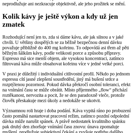
neprodlužuje ani nezkracuje objektivně, ale jeho prožitek se mění.
Kolik kávy je ještě výkon a kdy už jen
zmatek
Rozhodující není jen to, zda si dáme kávu, ale jak silnou a v jaké
chvíli. U většiny dospělých se za běžně bezpečnou denní dávku
považuje přibližně do 400 mg kofeinu. To odpovídá asi třem až pěti
běžným šálkům kávy, podle velikosti porce a způsobu přípravy.
Espresso má sice menší objem, ale vysokou koncentraci, zatímco
filtrovaná káva může obsahovat kofeinu více v jedné velké porci.
V praxi je důležitý i individuální citlivostní profil. Někdo po jednom
espressu cítí jasné zlepšení soustředění, jiný má bušení srdce a
rozptýlenou pozornost. Pokud dávka překročí osobní toleranci, efekt
na vnímání času se může obrátit. Místo příjemného „flow“ přichází
roztěkanost, nervozita a pocit, že se den paradoxně vleče, protože
člověk přeskakuje mezi úkoly a nedokáže se ukotvit.
Významnou roli hraje i doba podání. Káva vypitá ráno po probuzení
často pomáhá nastartovat pracovní režim, zatímco pozdní odpolední
dávka může narušit spánek. A právě nedostatek kvalitního spánku
pak druhý den zhoršuje vnímání času znovu: únava zpomaluje
myšlení, prodlužuje subjektivní čekání a zvyšuje potřebu dalšího