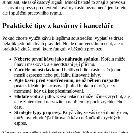
stimulant, ale také časový signál. Mnozí baristé to znají z provozu
— první espresso po otevření kavárny často neznamená jen kofein,
ale i spuštění pracovního rytmu.
Praktické tipy z kavárny i kanceláře
Pokud chcete využít kávu k lepšímu soustředění, vyplatí se držet
několik jednoduchých pravidel. Nejde o univerzální recept, ale o
praktické zkušenosti, které fungují v běžném provozu.
Neberte první kávu jako náhradu spánku.
Kofein může
únavu maskovat, ale neodstraní její příčinu.
Začněte menší dávkou.
U citlivých lidí často stačí jedno
menší espresso nebo půl šálku filtrované kávy.
Pijte kávu před soustředěním, ne až během rozpadlé
práce.
Ideální je načasovat ji před blokem úkolů, ne v
momentě, kdy už jste přestimulovaní.
Hlídáte vodu a jídlo.
Káva nalačno může účinek zrychlit, ale
také zintenzivnit nervozitu a nepříjemný pocit zrychleného
času.
Střídejte typy přípravy.
Když víte, že vás čeká dlouhý den,
může být vhodnější filtrovaná káva než několik rychlých
espres.