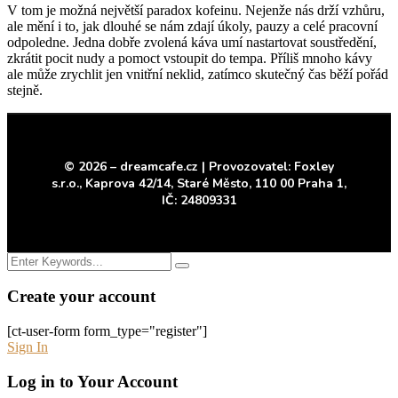
V tom je možná největší paradox kofeinu. Nejenže nás drží vzhůru,
ale mění i to, jak dlouhé se nám zdají úkoly, pauzy a celé pracovní
odpoledne. Jedna dobře zvolená káva umí nastartovat soustředění,
zkrátit pocit nudy a pomoct vstoupit do tempa. Příliš mnoho kávy
ale může zrychlit jen vnitřní neklid, zatímco skutečný čas běží pořád
stejně.
© 2026 – dreamcafe.cz |
Provozovatel: Foxley
s.r.o.,
Kaprova 42/14, Staré Město,
110 00 Praha 1,
IČ: 24809331
Create your account
[ct-user-form form_type="register"]
Sign In
Log in to Your Account