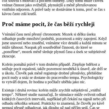
což souvisí s motivací a pocitem odměny. Díky tomu může člověk
vnímat činnost jako svižnější, plynulejší a méně přerušovanou
vnitřním odporem. A právě tady se dostáváme k tomu, proč se čas s
kávou často zdá kratší.
Proč máme pocit, že čas běží rychleji
Vnímání času není přesný chronometr. Mozek si délku úseku
odhaduje podle množství podnětů, pozornosti a míry zapojení. Když
jsme unavení nebo znudění, vnímáme více detailů a každá minuta se
může táhnout. Naopak při soustředěné činnosti, do které se
„ponoříme“, mozek méně sleduje plynutí času a úsek se subjektivně
zkracuje.
Kofein pomáhá právě v tom druhém případě. Zlepšuje bdělost a
snižuje pocit ospalosti, takže pozornost neodtéká k únavě, ale drží se
u úkolu. Člověk pak méně registruje drobné přestávky, přehlédne
pocit nudy a snáz se dostane do pracovního tempa. Psychologicky
to vytváří dojem, že hodina u počítače uběhla jako nic.
Existuje i druhá rovina: kofein může zrychlit subjektivní „vnitřní
tempo“. Některé studie naznačují, že stimulace může ovlivnit odhad
krátkých časových intervalů, například při čekání na signál nebo při
odhadu několika sekund. Prakticky to znamená, že člověk po kávě
nemusí přesně odhadovat, jak dlouho už nad něčím sedí. Čas se