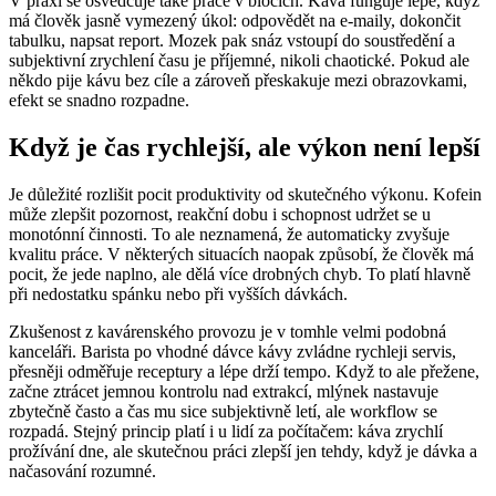
V praxi se osvědčuje také práce v blocích. Káva funguje lépe, když
má člověk jasně vymezený úkol: odpovědět na e-maily, dokončit
tabulku, napsat report. Mozek pak snáz vstoupí do soustředění a
subjektivní zrychlení času je příjemné, nikoli chaotické. Pokud ale
někdo pije kávu bez cíle a zároveň přeskakuje mezi obrazovkami,
efekt se snadno rozpadne.
Když je čas rychlejší, ale výkon není lepší
Je důležité rozlišit pocit produktivity od skutečného výkonu. Kofein
může zlepšit pozornost, reakční dobu i schopnost udržet se u
monotónní činnosti. To ale neznamená, že automaticky zvyšuje
kvalitu práce. V některých situacích naopak způsobí, že člověk má
pocit, že jede naplno, ale dělá více drobných chyb. To platí hlavně
při nedostatku spánku nebo při vyšších dávkách.
Zkušenost z kavárenského provozu je v tomhle velmi podobná
kanceláři. Barista po vhodné dávce kávy zvládne rychleji servis,
přesněji odměřuje receptury a lépe drží tempo. Když to ale přežene,
začne ztrácet jemnou kontrolu nad extrakcí, mlýnek nastavuje
zbytečně často a čas mu sice subjektivně letí, ale workflow se
rozpadá. Stejný princip platí i u lidí za počítačem: káva zrychlí
prožívání dne, ale skutečnou práci zlepší jen tehdy, když je dávka a
načasování rozumné.